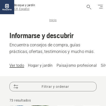
Bosque y jardín
CR, Español
Inicio
Informarse y descubrir
Encuentra consejos de compra, guías
prácticas, ofertas, testimonios y mucho más.
Ver todo
Hogar y jardín
Paisajismo profesional
Sil
Filtrar y ordenar
73 resultados
Productos