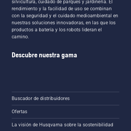
árbol. Si
silvicultura, cuidado de parques y jardinería. El
el tronco
rendimiento y la facilidad de uso se combinan
se
con la seguridad y el cuidado medioambiental en
mancha
nuestras soluciones innovadoras, en las que los
de
productos a batería y los robots lideran el
aceite,
significa
camino.
que el
sistema
de
Descubre nuestra gama
lubricación
funciona.
Buscador de distribuidores
Ofertas
La visión de Husqvarna sobre la sostenibilidad