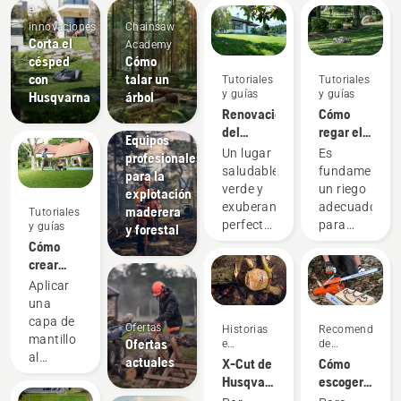
e
innovaciones
Chainsaw
Corta el
Academy
césped
Cómo
con
talar un
Tutoriales
Tutoriales
y guías
y guías
Husqvarna
árbol
Renovación
Cómo
Soluciones
del
regar el
Equipos
césped y
césped
Un lugar
Es
profesionales
corrección
saludable,
fundamental
para la
de
verde y
un riego
explotación
irregularidades
exuberante,
adecuado
maderera
Tutoriales
en la
perfecto
para
y guías
y forestal
hierba
para
disfrutar
Cómo
relajarse
de un
crear
tranquilamente
césped
mantillo
Aplicar
o
verde y
con la
una
realizar
saludable.
hierba y
capa de
Ofertas
Historias
Recomendacion
actividades
Te
las hojas
mantillo
Ofertas
e
de
con la
ofrecemos
al
inspiración
compra
actuales
X-Cut de
Cómo
familia y
algunos
césped a
Husqvarna:
escoger
los
consejos
base de
el mejor
la