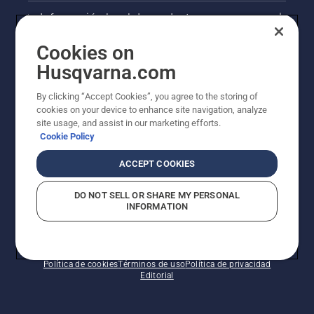
Información legal de productos
Cookies on
Otros sitios de Husqvarna
Husqvarna.com
AlertLine/Canal de Denúncias
By clicking “Accept Cookies”, you agree to the storing of
cookies on your device to enhance site navigation, analyze
site usage, and assist in our marketing efforts.
Cookie Policy
ACCEPT COOKIES
DO NOT SELL OR SHARE MY PERSONAL
INFORMATION
© Husqvarna AB (publ). Todos los derechos
reservados.
Política de cookies
Términos de uso
Política de privacidad
Editorial