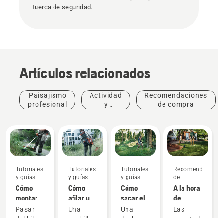
tuerca de seguridad.
Artículos relacionados
Paisajismo
Actividad
Recomendaciones
profesional
y
de compra
eventos
Tutoriales
Tutoriales
Tutoriales
Recomendacion
y guías
y guías
y guías
de
compra
Cómo
Cómo
Cómo
A la hora
montar
afilar una
sacar el
de
una
cuchilla
máximo
comprar
Pasar
Una
Una
Las
cuchilla
para
partido a
una