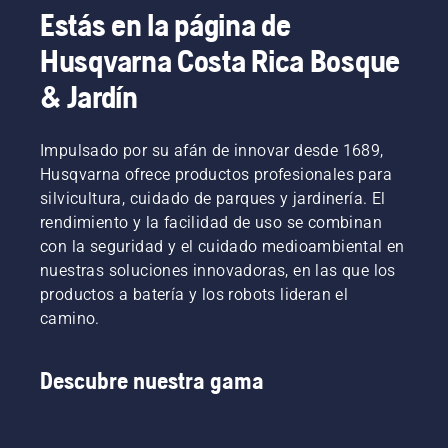
vídeo de
hacer tú
trabajar
el motor.
Estás en la página de
instrucciones
mismo.
más
Desactiva
que te
tiempo
el
Husqvarna Costa Rica Bosque
ayudarán
sin
estrangulador
durante
descansos.
cuando
& Jardín
la
el motor
instalación
se pare y
del cable
tira otra
Impulsado por su afán de innovar desde 1689,
delimitador.
vez del
Husqvarna ofrece productos profesionales para
cordón
silvicultura, cuidado de parques y jardinería. El
de
rendimiento y la facilidad de uso se combinan
arranque
con la seguridad y el cuidado medioambiental en
hasta el
motor
nuestras soluciones innovadoras, en las que los
arranque.
productos a batería y los robots lideran el
Procedimiento
camino.
de
arranque
de la
Descubre nuestra gama
desbrozadora.
Si sigues
este
procedimiento,