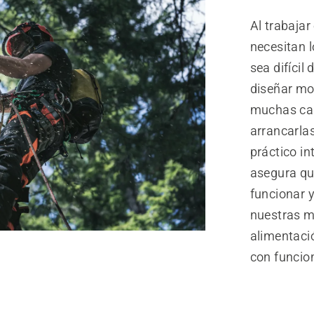
Al trabajar
necesitan l
sea difícil
diseñar mo
muchas car
arrancarlas
práctico i
asegura qu
funcionar 
nuestras m
alimentació
con funcion