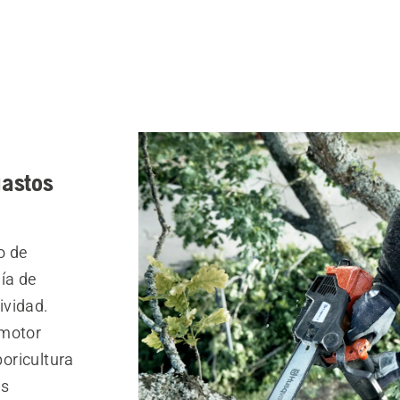
gastos
o de
ía de
ividad.
 motor
oricultura
os