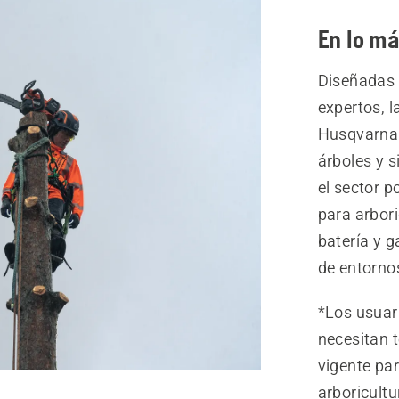
En lo má
Diseñadas 
expertos, 
Husqvarna 
árboles y s
el sector p
para arbor
batería y g
de entorno
*Los usuar
necesitan 
vigente pa
arboricultu