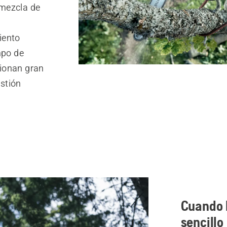
a mezcla de
iento
mpo de
ionan gran
stión
Cuando l
sencillo