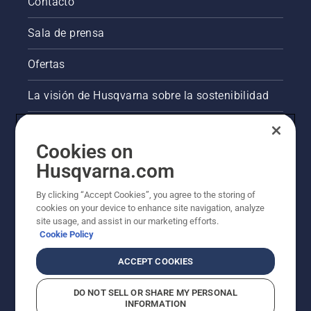
para
Contacto
activar y
desactivar
Sala de prensa
el modo
savE.
Ofertas
La visión de Husqvarna sobre la sostenibilidad
Información legal de productos
Cookies on
Otros sitios de Husqvarna
Husqvarna.com
By clicking “Accept Cookies”, you agree to the storing of
AlertLine/Canal de Denúncias
cookies on your device to enhance site navigation, analyze
site usage, and assist in our marketing efforts.
Cookie Policy
ACCEPT COOKIES
DO NOT SELL OR SHARE MY PERSONAL
INFORMATION