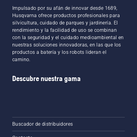
conserva
Impulsado por su afán de innovar desde 1689,
par para
permitir
Husqvarna ofrece productos profesionales para
al
silvicultura, cuidado de parques y jardinería. El
usuario
rendimiento y la facilidad de uso se combinan
preservar
con la seguridad y el cuidado medioambiental en
la
nuestras soluciones innovadoras, en las que los
duración
de la
productos a batería y los robots lideran el
batería
camino.
al cortar
hierba
poco
Descubre nuestra gama
densa.
Solo
tienes
que
pulsar
un botón
en la
Buscador de distribuidores
recortadora
a batería