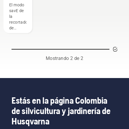
modo
El modo
savE en
savE de
tu
la
recortadora
recortadora
de
de
césped a
césped a
batería
batería
Husqvarna
está
diseñado
Mostrando 2 de 2
para
reducir
las RPM
del
cabezal
de corte
a la
Estás en la página Colombia
máxima
de silvicultura y jardinería de
aceleración,
al
Husqvarna
tiempo
que