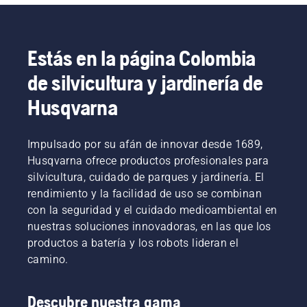
del
cabezal
de corte
a la
Estás en la página Colombia
máxima
de silvicultura y jardinería de
aceleración,
al
Husqvarna
tiempo
que
conserva
Impulsado por su afán de innovar desde 1689,
par para
permitir
Husqvarna ofrece productos profesionales para
al
silvicultura, cuidado de parques y jardinería. El
usuario
rendimiento y la facilidad de uso se combinan
preservar
con la seguridad y el cuidado medioambiental en
la
nuestras soluciones innovadoras, en las que los
duración
de la
productos a batería y los robots lideran el
batería
camino.
al cortar
hierba
poco
Descubre nuestra gama