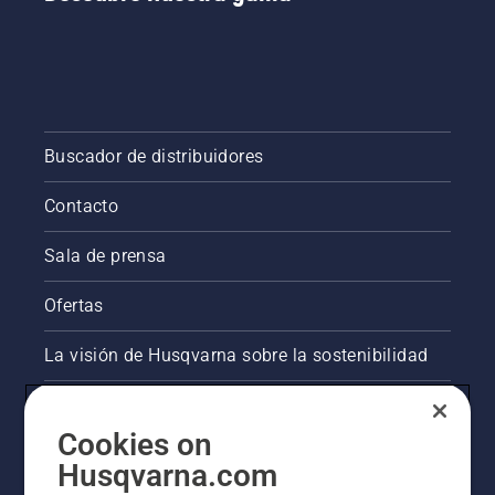
densa.
Solo
tienes
que
pulsar
un botón
en la
Buscador de distribuidores
recortadora
a batería
para
Contacto
activar y
desactivar
Sala de prensa
el modo
savE.
Ofertas
La visión de Husqvarna sobre la sostenibilidad
Información legal de productos
Cookies on
Otros sitios de Husqvarna
Husqvarna.com