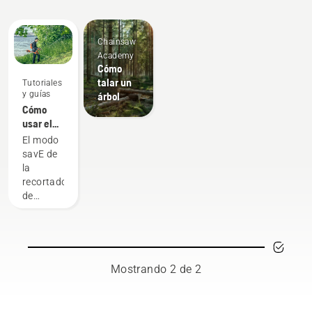
eventos
Chainsaw
Academy
Cómo
talar un
Tutoriales
y guías
árbol
Cómo
usar el
modo
El modo
savE en
savE de
tu
la
recortadora
recortadora
de
de
césped a
césped a
batería
batería
Husqvarna
está
diseñado
Mostrando 2 de 2
para
reducir
las RPM