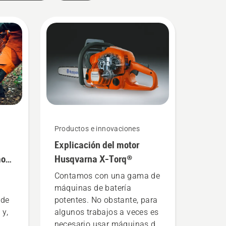
Productos e innovaciones
Explicación del motor
mos
Husqvarna X-Torq®
rra
Contamos con una gama de
máquinas de batería
 de
potentes. No obstante, para
 y,
algunos trabajos a veces es
necesario usar máquinas de