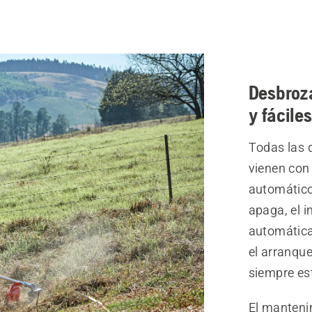
Desbroza
y fácile
Todas las 
vienen con 
automático
apaga, el i
automáticam
el arranqu
siempre est
El mantenim