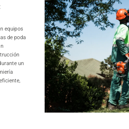
:
an equipos
ras de poda
un
trucción
 durante un
niería
ficiente,