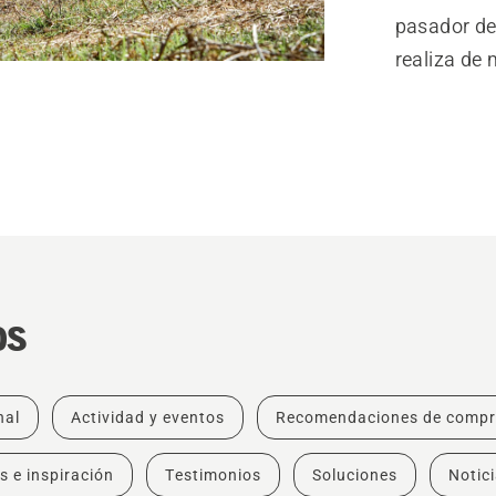
pasador de
realiza de 
os
nal
Actividad y eventos
Recomendaciones de comp
s e inspiración
Testimonios
Soluciones
Notic