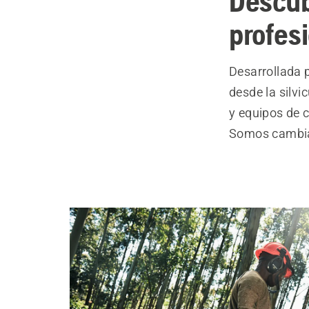
Descub
profes
Desarrollada p
desde la silvi
y equipos de 
Somos cambia