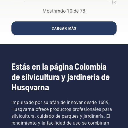
Aquí te
de
rendimiento
Husqvarna
la
usuarios
indicamos
Husqvarna
de tu
cuando
Mostrando 10 de 78
potencia
más
algunos
motosierra
estás en
y el par
exigentes.
aspectos
Husqvarna
el
que
que
y, por lo
bosque,
necesitas
CARGAR MÁS
debes
tanto,
incluso
gracias
tener en
aumentar
cuando
a una
cuenta.
tu
llevas
combustión
producción.
guantes.
muy
Aquí te
Presiona
eficiente.
explicamos
el tapón
Estás en la página Colombia
cómo
y gíralo
funciona.
con la
de silvicultura y jardinería de
mano o
Husqvarna
usa un
destornillador
si es
necesario.
Impulsado por su afán de innovar desde 1689,
Husqvarna ofrece productos profesionales para
silvicultura, cuidado de parques y jardinería. El
rendimiento y la facilidad de uso se combinan