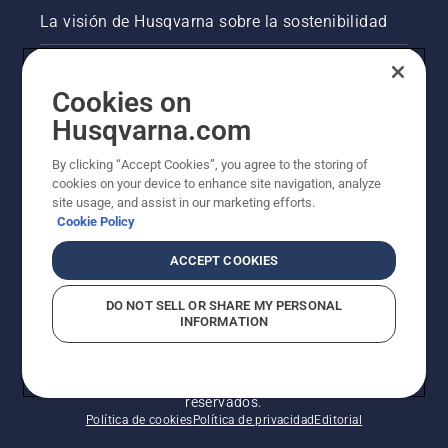
La visión de Husqvarna sobre la sostenibilidad
Información legal de productos
Cookies on
Otros sitios de Husqvarna
Husqvarna.com
By clicking “Accept Cookies”, you agree to the storing of
AlertLine/Canal de Denúncias
cookies on your device to enhance site navigation, analyze
site usage, and assist in our marketing efforts.
Cookie Policy
ACCEPT COOKIES
DO NOT SELL OR SHARE MY PERSONAL
INFORMATION
© Husqvarna AB (publ). Todos los derechos
reservados.
Política de cookies
Política de privacidad
Editorial