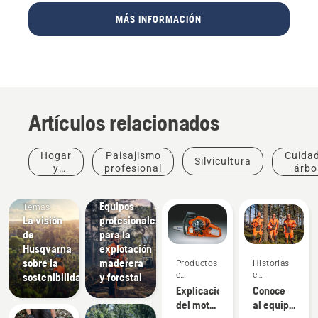
MÁS INFORMACIÓN
Artículos relacionados
Hogar
Paisajismo
Cuida
Silvicultura
y
profesional
árbo
jardín
profes
Soluciones
Equipos
Temas
La visión
profesionales
de
para la
Husqvarna
explotación
sobre la
maderera
Productos
Historias
e
e
sostenibilidad
y forestal
innovaciones
inspiración
Explicación
Conoce
del motor
al equipo