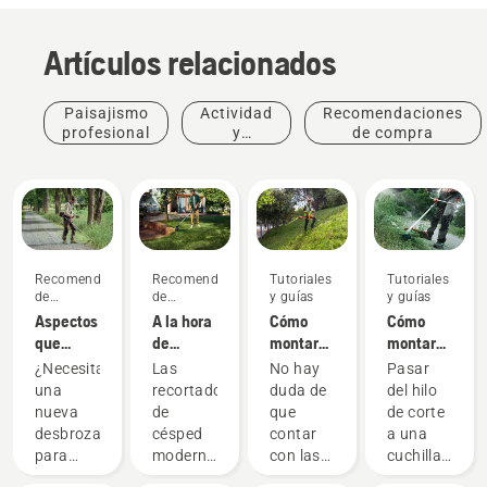
Artículos relacionados
Paisajismo
Actividad
Recomendaciones
profesional
y
de compra
eventos
Recomendaciones
Recomendaciones
Tutoriales
Tutoriales
de
de
y guías
y guías
compra
compra
Aspectos
A la hora
Cómo
Cómo
que
de
montar
montar
debes
comprar
una
una
¿Necesitas
Las
No hay
Pasar
tener en
una
cuchilla
cuchilla
una
recortadoras
duda de
del hilo
cuenta al
recortadora
para
para
nueva
de
que
de corte
adquirir
de
césped
césped
desbrozadora
césped
contar
a una
una
césped,
en tu
en tu
para
modernas
con las
cuchilla
desbrozadora
debes
desbrozadora
desbrozadora
limpiar
están
herramientas
para