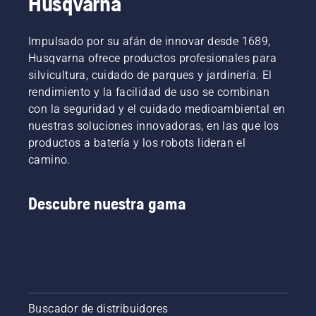
Husqvarna
suciedad.
o
cuchilla
escarificador
césped.
Existen
envuelve
para
dos
las
césped.
Impulsado por su afán de innovar desde 1689,
maneras
cuchillas
Husqvarna ofrece productos profesionales para
de vaciar
con un
silvicultura, cuidado de parques y jardinería. El
el aceite,
paño
rendimiento y la facilidad de uso se combinan
que se
grueso.
muestran
con la seguridad y el cuidado medioambiental en
en este
nuestras soluciones innovadoras, en las que los
vídeo.
productos a batería y los robots lideran el
camino.
Descubre nuestra gama
Buscador de distribuidores