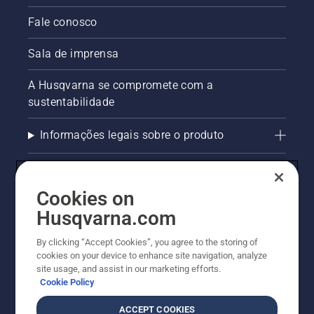
Fale conosco
Sala de imprensa
A Husqvarna se compromete com a
sustentabilidade
Informações legais sobre o produto
AlertLine/Canal de Denúncias
Cookies on
Outros sites Husqvarna
Husqvarna.com
Trabalhe Conosco
By clicking “Accept Cookies”, you agree to the storing of
cookies on your device to enhance site navigation, analyze
site usage, and assist in our marketing efforts.
Cookie Policy
ACCEPT COOKIES