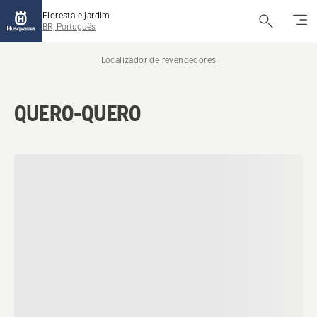
Floresta e jardim
BR, Português
Localizador de revendedores
QUERO-QUERO