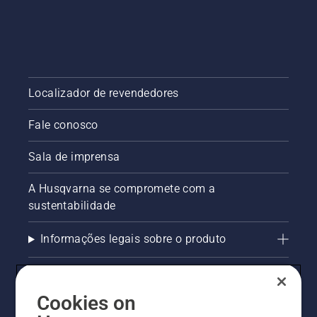
Localizador de revendedores
Fale conosco
Sala de imprensa
A Husqvarna se compromete com a
sustentabilidade
Informações legais sobre o produto
AlertLine/Canal de Denúncias
Cookies on
Outros sites Husqvarna