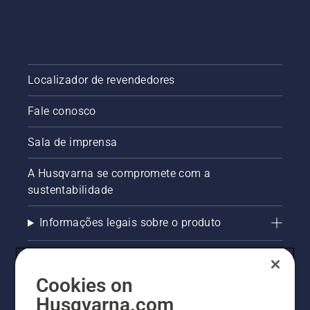
Localizador de revendedores
Fale conosco
Sala de imprensa
A Husqvarna se compromete com a
sustentabilidade
Informações legais sobre o produto
AlertLine/Canal de Denúncias
Cookies on
Outros sites Husqvarna
Husqvarna.com