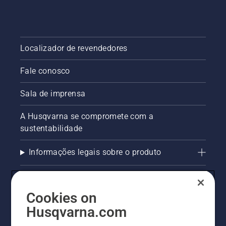
Localizador de revendedores
Fale conosco
Sala de imprensa
A Husqvarna se compromete com a
sustentabilidade
Informações legais sobre o produto
AlertLine/Canal de Denúncias
Cookies on
Outros sites Husqvarna
Husqvarna.com