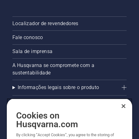
Localizador de revendedores
Fale conosco
Sala de imprensa
A Husqvarna se compromete com a
sustentabilidade
Informações legais sobre o produto
AlertLine/Canal de Denúncias
Cookies on
Outros sites Husqvarna
Husqvarna.com
Trabalhe Conosco
By clicking “Accept Cookies”, you agree to the storing of