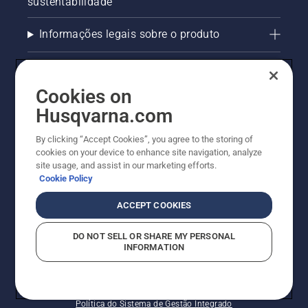
sustentabilidade
Informações legais sobre o produto
AlertLine/Canal de Denúncias
Cookies on
Outros sites Husqvarna
Husqvarna.com
Trabalhe Conosco
By clicking “Accept Cookies”, you agree to the storing of
cookies on your device to enhance site navigation, analyze
site usage, and assist in our marketing efforts.
Cookie Policy
ACCEPT COOKIES
DO NOT SELL OR SHARE MY PERSONAL
INFORMATION
© Husqvarna AB (publ). Todos os direitos reservados.
Política de cookies
Termos de Uso
Termos de Privacidade
Imprint
Política do Sistema de Gestão Integrado