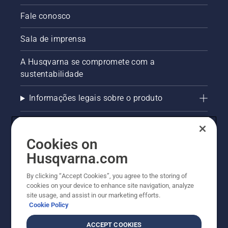
Fale conosco
Sala de imprensa
A Husqvarna se compromete com a
sustentabilidade
Informações legais sobre o produto
AlertLine/Canal de Denúncias
Cookies on
Outros sites Husqvarna
Husqvarna.com
Trabalhe Conosco
By clicking “Accept Cookies”, you agree to the storing of
cookies on your device to enhance site navigation, analyze
site usage, and assist in our marketing efforts.
Cookie Policy
ACCEPT COOKIES