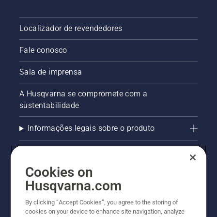
Localizador de revendedores
Fale conosco
Sala de imprensa
A Husqvarna se compromete com a
sustentabilidade
Informações legais sobre o produto
AlertLine/Canal de Denúncias
Cookies on
Outros sites Husqvarna
Husqvarna.com
Trabalhe Conosco
By clicking “Accept Cookies”, you agree to the storing of
cookies on your device to enhance site navigation, analyze