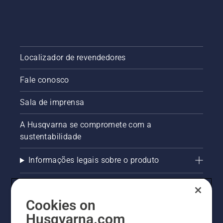
Localizador de revendedores
Fale conosco
Sala de imprensa
A Husqvarna se compromete com a
sustentabilidade
Informações legais sobre o produto
AlertLine/Canal de Denúncias
Cookies on
Outros sites Husqvarna
Husqvarna.com