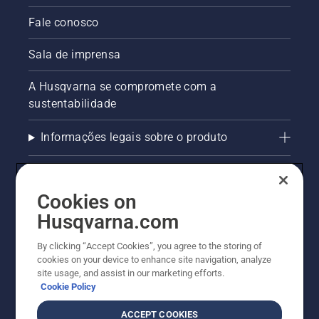
Fale conosco
Sala de imprensa
A Husqvarna se compromete com a
sustentabilidade
Informações legais sobre o produto
AlertLine/Canal de Denúncias
Cookies on
Outros sites Husqvarna
Husqvarna.com
Trabalhe Conosco
By clicking “Accept Cookies”, you agree to the storing of
cookies on your device to enhance site navigation, analyze
site usage, and assist in our marketing efforts.
Cookie Policy
ACCEPT COOKIES