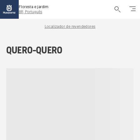
Floresta e jardim
BR, Português
Localizador de revendedores
QUERO-QUERO