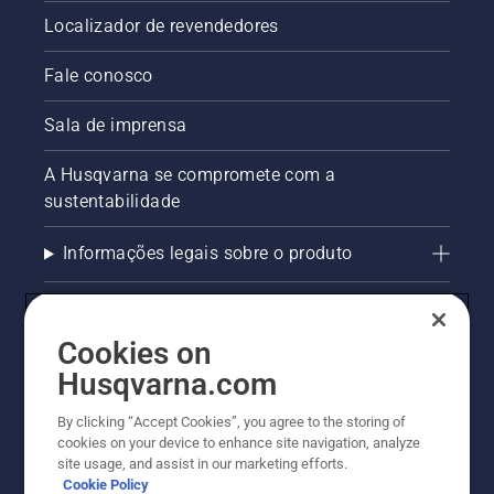
Localizador de revendedores
Fale conosco
Sala de imprensa
A Husqvarna se compromete com a
sustentabilidade
Informações legais sobre o produto
AlertLine/Canal de Denúncias
Cookies on
Outros sites Husqvarna
Husqvarna.com
Trabalhe Conosco
By clicking “Accept Cookies”, you agree to the storing of
cookies on your device to enhance site navigation, analyze
site usage, and assist in our marketing efforts.
Cookie Policy