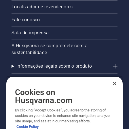
Localizador de revendedores
Fale conosco
Sala de imprensa
A Husqvarna se compromete com a
sustentabilidade
Informações legais sobre o produto
AlertLine/Canal de Denúncias
Cookies on
Outros sites Husqvarna
Husqvarna.com
Trabalhe Conosco
By clicking “Accept Cookies”, you agree to the storing of
cookies on your device to enhance site navigation, analyze
site usage, and assist in our marketing efforts.
Cookie Policy