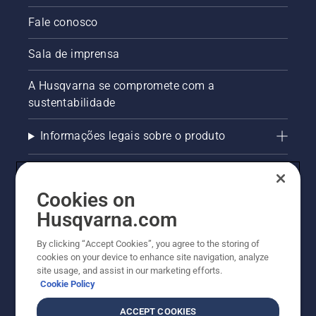
Fale conosco
Sala de imprensa
A Husqvarna se compromete com a
sustentabilidade
Informações legais sobre o produto
AlertLine/Canal de Denúncias
Cookies on
Outros sites Husqvarna
Husqvarna.com
Trabalhe Conosco
By clicking “Accept Cookies”, you agree to the storing of
cookies on your device to enhance site navigation, analyze
site usage, and assist in our marketing efforts.
Cookie Policy
ACCEPT COOKIES