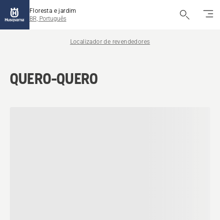
Floresta e jardim
BR, Português
Localizador de revendedores
QUERO-QUERO