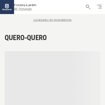
Floresta e jardim
BR, Português
Localizador de revendedores
QUERO-QUERO