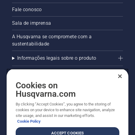
Fale conosco
Sala de imprensa
A Husqvarna se compromete com a
sustentabilidade
Informações legais sobre o produto
AlertLine/Canal de Denúncias
Cookies on
Outros sites Husqvarna
Husqvarna.com
Trabalhe Conosco
By clicking “Accept Cookies”, you agree to the storing of
cookies on your device to enhance site navigation, analyze
site usage, and assist in our marketing efforts.
Cookie Policy
ACCEPT COOKIES