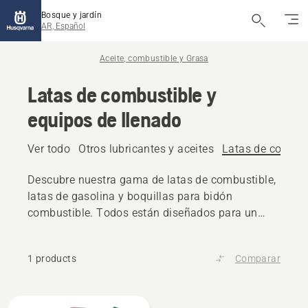
Bosque y jardín
AR, Español
Aceite, combustible y Grasa
Latas de combustible y
equipos de llenado
Ver todo
Otros lubricantes y aceites
Latas de combust
Descubre nuestra gama de latas de combustible,
latas de gasolina y boquillas para bidón
combustible. Todos están diseñados para un
llenado rápido y sin problemas y para reducir el
riesgo de derrame accidental.
1 products
Comparar
All