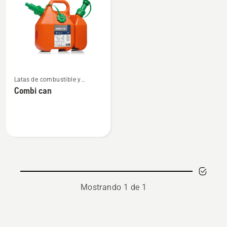
products
Ver
Latas de combustible y
más
equipos de llenado
Combi can
detalles
sobre
Combi
can
Mostrando 1 de 1