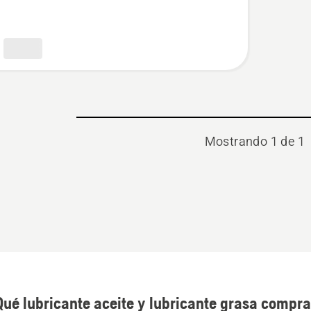
erra
rna,
Mostrando 1 de 1
Qué lubricante aceite y lubricante grasa compra