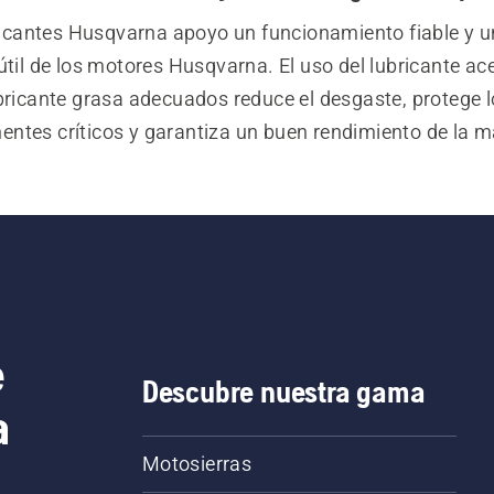
icantes Husqvarna apoyo un funcionamiento fiable y un
útil de los motores Husqvarna. El uso del lubricante acei
bricante grasa adecuados reduce el desgaste, protege l
ntes críticos y garantiza un buen rendimiento de la m
 gama incluye lubricantes de alta calidad para motosie
ipos de silvicultura y jardinería al aire libre. La lubrican
a proporciona una fuerte protección para las piezas mó
que lubricante aceite ayuda a garantizar una lubricació
y un menor desgaste.
e
Descubre nuestra gama
a
Motosierras