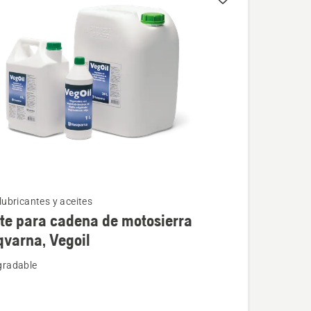
cts
lubricantes y aceites
te para cadena de motosierra
s
varna, Vegoil
gradable