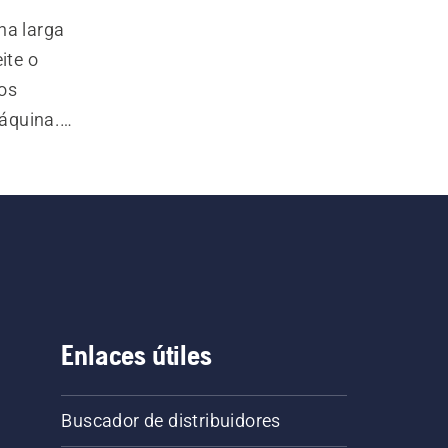
a larga 
te o 
os 
áquina. 
rras y 
te grasa 
viles, 
n eficaz 
Enlaces útiles
Buscador de distribuidores