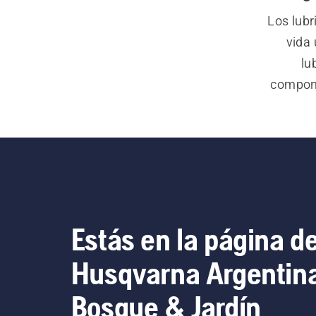
Los lubr
vida 
lu
compone
Nuestra
otros equ
durader
mientras 
Estás en la página d
Husqvarna Argentin
Bosque & Jardín