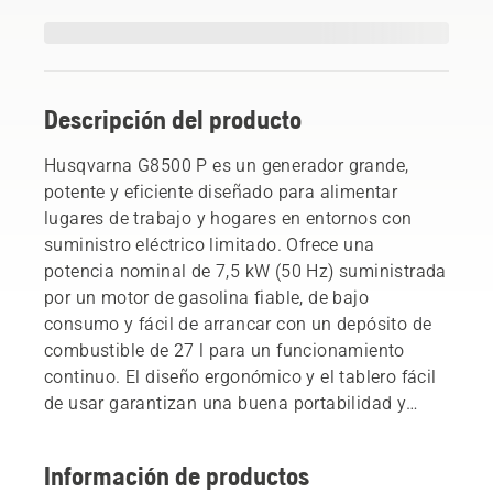
Descripción del producto
Husqvarna G8500 P es un generador grande,
potente y eficiente diseñado para alimentar
lugares de trabajo y hogares en entornos con
suministro eléctrico limitado. Ofrece una
potencia nominal de 7,5 kW (50 Hz) suministrada
por un motor de gasolina fiable, de bajo
consumo y fácil de arrancar con un depósito de
combustible de 27 l para un funcionamiento
continuo. El diseño ergonómico y el tablero fácil
de usar garantizan una buena portabilidad y
facilidad de uso incluso en condiciones difíciles.
Equipado con ruedas de transporte para facilitar
Información de productos
el transporte.