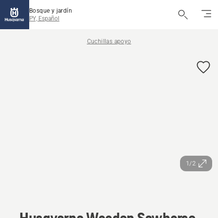
Bosque y jardín
PY, Español
Cuchillas apoyo
1/2
Husqvarna Wooden Sawhorse