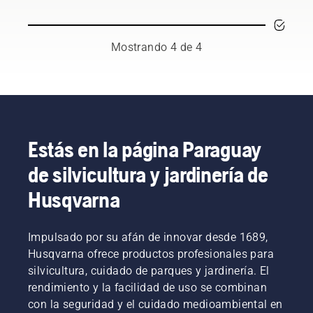
de un
¿cómo
relajarse
césped
consigues
tranquilamen
verde y
que la
o
saludable.
hierba
realizar
Mostrando 4 de 4
Te
sobreviva
actividades
ofrecemos
toda una
con la
algunos
serie de
familia y
consejos
juegos,
los
de
deportes
amigos.
Husqvarna
y
Así
para
trabajos
quieres
Estás en la página Paraguay
mantener
de
que sea
de silvicultura y jardinería de
el
jardinería
tu jardín,
césped
sin que
¿verdad?
Husqvarna
perfectamente
se
Pero,
hidratado.
desgaste
¿qué
demasiado?
pasa
Impulsado por su afán de innovar desde 1689,
¿Acaso
cuando
Husqvarna ofrece productos profesionales para
es
hay
posible?
zonas de
silvicultura, cuidado de parques y jardinería. El
Hemos
césped
rendimiento y la facilidad de uso se combinan
consultado
secas y
con la seguridad y el cuidado medioambiental en
a uno de
marrones,