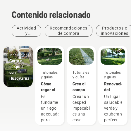
Contenido relacionado
Actividad
Recomendaciones
Productos e
y
de compra
innovaciones
eventos
Productos
e
innovaciones
Corta el
césped
con
Tutoriales
Tutoriales
Tutoriales
y guías
y guías
y guías
Husqvarna
Cómo
Crea el
Renovación
regar el
campo
del
césped
perfecto
césped y
Es
Crear un
Un lugar
corrección
fundamental
césped
saludable,
de
un riego
impecable
verde y
irregularidade
adecuado
es una
exuberante,
en la
para
cosa.
perfecto
hierba
disfrutar
Pero
para