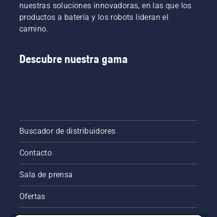
nuestras soluciones innovadoras, en las que los
los
y malas
productos a batería y los robots lideran el
mejores
hierbas
del
que
camino.
sector
arruinan
para
la
obtener
experiencia?
Descubre nuestra gama
algunas
No
respuestas.
tienes
por qué
preocuparte.
Aquí
tienes
una guía
Buscador de distribuidores
paso a
paso
Contacto
para
reparar
un
Sala de prensa
césped
irregular.
Ofertas