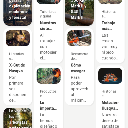
explotación
Mark II y
maderera
545
Tutoriales
Historias
y guías
e
y forestal
Mark II
inspiración
Nuestros
Trabajo
siete
más
mejores
rápido y
Al
Las
consejos
seguro
trabajar
cosas
para
junto a
con
van muy
desramar
los
motosierras,
rápido
Historias
Recomendaciones
árboles
tendidos
el
cuando
e
de
de forma
eléctricos
inspiración
compra
desramado
los
X-Cut de
Cómo
segura y
de un
equipos
Husqvarna:
escoger
Historias
eficaz
árbol
se
el mejor
la
e
Por
Para
suele ser
dedican
diseño
espada
inspiración
primera
poder
la
a talar y
de
Charlas
correcta
vez
aprovechar
Productos
Historias
operación
desramar
cadena
Husqvarna
para tu
disponemos
al
e
e
que más
a lo
sobre
motosierra:
de
máximo
innovaciones
inspiración
Lo
Motosierras
tiempo y
largo de
árboles:
Algunos
cadenas
tu
importante
Husqvarna,
esfuerzo
una línea
La voz de
consejos
de
motosierra
es el
respaldadas
La
Nuestro
requiere.
de
los
motosierra
es
rendimiento:
por
hemos
deseo de
En otras
tendido
arboristas
originales
fundamental
Presentamos
nuestros
diseñado
satisfacer
palabras,
eléctrico.
profesionales