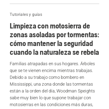
Antes de empezar
Equipo y planificación
Tutoriales y guías
Equipo para trabajos en bosques asolados por tormentas
Limpieza con motosierra de
Cortar en el punto de tensión
Tala en el orden correcto
zonas asoladas por tormentas:
Derribo de árboles
cómo mantener la seguridad
Árboles desarraigados
cuando la naturaleza se rebela
Familias atrapadas en sus hogares. Árboles
que se te vienen encima mientras trabajas.
Debido a su trabajo como bombero en
Mississippi, una zona donde las tormentas
están a la orden del día, Woodman Speights
sabe muy bien lo que supone trabajar con
motosierras en las condiciones más duras,