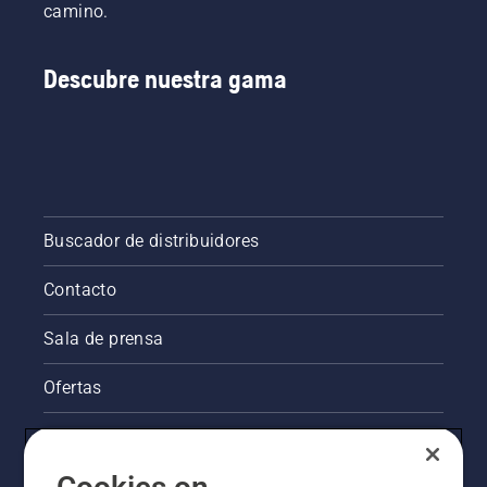
camino.
manera
más
inteligente,
Descubre nuestra gama
aplicando
mejores
técnicas
de
trabajo y
beneficiándo
de una
mayor
Buscador de distribuidores
seguridad
y
Contacto
ergonomía.
Sala de prensa
Ofertas
Información legal de productos