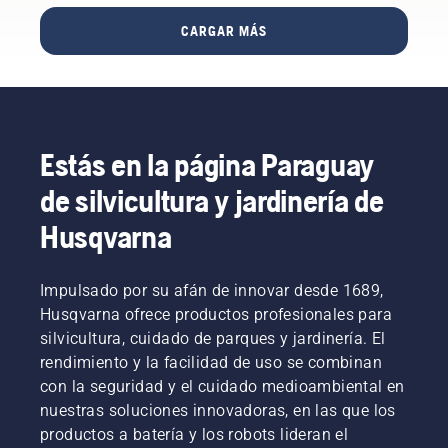
estás en
en
fase de
el
motosierras
CARGAR MÁS
investigación
bosque,
Husqvarna
y
incluso
equipadas
desarrollo,
cuando
con el
nuestro
llevas
exclusivo
objetivo
guantes.
freno de
principal
Presiona
cadena
Estás en la página Paraguay
era
el tapón
TrioBrake.
conseguir
y gíralo
Resultó
de silvicultura y jardinería de
que tu
con la
ser una
rendimiento
mano o
Husqvarna
inversión
sea el
usa un
rentable.
más alto
destornillador
El
posible.
si es
operario
Impulsado por su afán de innovar desde 1689,
necesario.
de
Husqvarna ofrece productos profesionales para
motosierra
silvicultura, cuidado de parques y jardinería. El
Bill
rendimiento y la facilidad de uso se combinan
Raleigh y
con la seguridad y el cuidado medioambiental en
sus
compañeros
nuestras soluciones innovadoras, en las que los
trabajan
productos a batería y los robots lideran el
ahora de