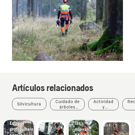
Artículos relacionados
Productos
Cuidado de
Actividad
Re
Silvicultura
e
árboles
y
innovaciones
profesional
eventos
#NEWCHAINSAWGENERATION:
Soluciones
Equipos
las
profesionales
nuevas
para la
550 XP®