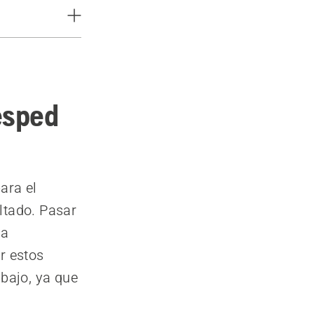
ésped
ara el
ltado. Pasar
ra
r estos
abajo, ya que