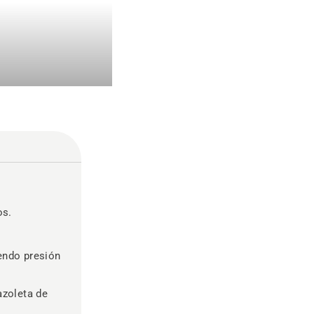
os.
iendo presión
azoleta de