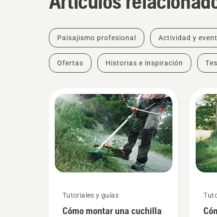
Artículos relacionad
Paisajismo profesional
Actividad y even
Ofertas
Historias e inspiración
Tes
Tutoriales y guías
Tuto
Cómo montar una cuchilla
Cóm