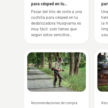
para césped en tu
par
desbrozadora
Pasar del hilo de corte a una
Una
cuchilla para césped en tu
her
desbrozadora Husqvarna es
la 
muy fácil: solo tienes que
lim
seguir estos sencillos
usu
pasos. Si vas a cambiar el
enc
cabezal de corte al aire libre,
con
asegúrate de hacerlo en un
for
lugar donde sea fácil
des
encontrar una herramienta
pequeña o un tornillo en
caso de que se caigan.
Recomendaciones de compra
Rec