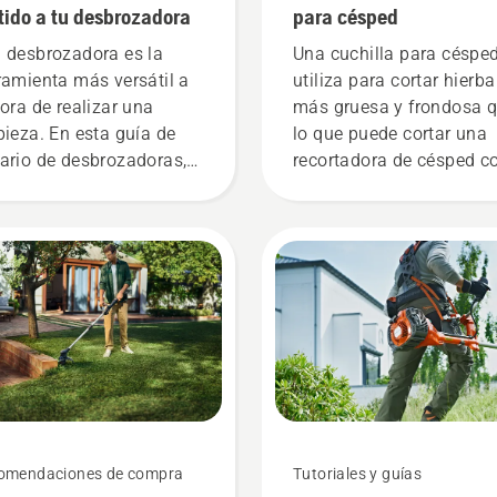
tido a tu desbrozadora
para césped
 desbrozadora es la
Una cuchilla para céspe
ramienta más versátil a
utiliza para cortar hierba
hora de realizar una
más gruesa y frondosa 
pieza. En esta guía de
lo que puede cortar una
ario de desbrozadoras,
recortadora de césped c
ontrarás una lista de
un hilo de nylon. Además
sejos para trabajar de
hace con facilidad, rapid
ma segura y eficaz con tu
eficiencia. Mira este víd
brozadora Husqvarna.
corto sobre cómo afilar 
mantener una cuchilla p
césped.
omendaciones de compra
Tutoriales y guías