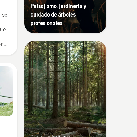
Paisajismo, jardinería y
cuidado de árboles
d se
profesionales
que
on
, lo
ez y
eo
y
ara
Chainsaw Academy