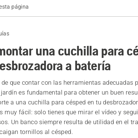
esta página
lo de corte a una cuchilla para césped
 paso para pasar a una cuchilla para césped
uías
ontar una cuchilla para c
desbrozadora a batería
de que contar con las herramientas adecuadas p
l jardín es fundamental para obtener un buen resu
corte a una cuchilla para césped en tu desbrozado
 muy fácil: solo tienes que mirar el vídeo y segui
sos. Un banco siempre resulta de utilidad en el tr
caigan tornillos al césped.