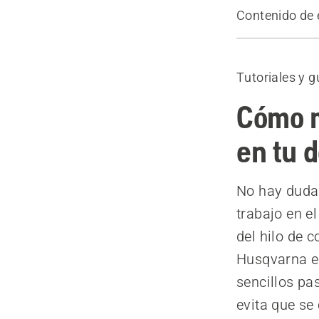
Contenido de 
Pasar del hi
Guía paso a
Tutoriales y g
Cómo m
en tu 
No hay duda 
trabajo en e
del hilo de 
Husqvarna es
sencillos pa
evita que se 