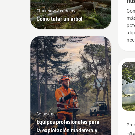
Hus
Con
Chainsaw Academy
Cómo talar un árbol
máq
pot
alg
nec
gas
tec
pro
par
una
efic
Soluciones
Equipos profesionales para
Pro
la explotación maderera y
¿Qu