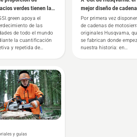
acios verdes tienen las
mejor diseño de cadena
dades de todo el
SI.green apoya el
Por primera vez dispon
ndo?
erdecimiento de las
de cadenas de motosierr
dades de todo el mundo
originales Husqvarna, q
iante la cuantificación
se fabrican donde empe
etiva y repetida de
nuestra historia: en
icadores clave sobre
Huskvarna, Suecia. ¿Te
acios verdes de las
preguntas por qué? Buen
as urbanas de cientos
en realidad la historia
ciudades en más de
comienza por el final.
países por todo el
Durante toda la fase de
neta.
investigación y desarroll
nuestro objetivo principa
era conseguir que tu
rendimiento sea el más a
posible.
riales y guías