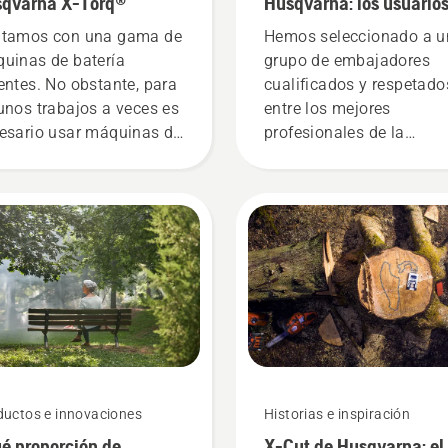
qvarna X-Torq®
Husqvarna: los usuario
más exigentes
tamos con una gama de
Hemos seleccionado a u
uinas de batería
grupo de embajadores
entes. No obstante, para
cualificados y respetado
unos trabajos a veces es
entre los mejores
esario usar máquinas de
profesionales de la
olina. Nuestra
silvicultura y la jardinerí
nología X-Torq®
todo el mundo. Son nues
porciona la potencia y el
equipo H. Y son nuestro
 que necesitas gracias a
usuarios más exigentes.
 combustión muy
iente.
ductos e innovaciones
Historias e inspiración
é proporción de
X-Cut de Husqvarna: el