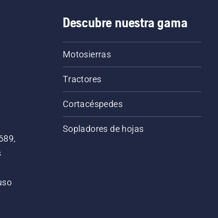
Descubre nuestra gama
Motosierras
Tractores
Cortacéspedes
Sopladores de hojas
689,
s
 uso
o