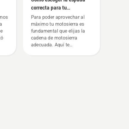
compañeros trabajan ahora
correcta para tu
de manera más inteligente,
motosierra: Algunos
emos
Para poder aprovechar al
aplicando mejores técnicas
consejos
a
máximo tu motosierra es
de trabajo y beneficiándose
ue
fundamental que elijas la
de una mayor seguridad y
zó
cadena de motosierra
ergonomía.
adecuada. Aquí te
indicamos algunos
o,
aspectos que debes tener en
cuenta.
o,
l
lto