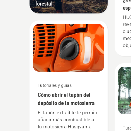
forestal
esp
ciu
HUG
mu
rev
ciu
med
obj
ind
esp
zon
de 
60 
Tutoriales y guías
pla
Cómo abrir el tapón del
depósito de la motosierra
El tapón extraíble te permite
añadir más combustible a
tu motosierra Husqvarna
Tuto