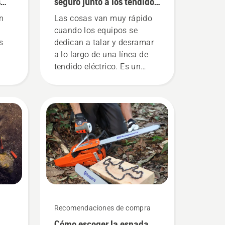
s
seguro junto a los tendidos
eléctricos
n
Las cosas van muy rápido
cuando los equipos se
s
dedican a talar y desramar
a lo largo de una línea de
tendido eléctrico. Es un
a de
trabajo duro que requiere
tro
una gran precisión en todo
s
momento. Gerry Breton,
director de seguridad de
Lucas Tree Experts, se
decidió desde el primer
momento a invertir en
motosierras Husqvarna
equipadas con el exclusivo
freno de cadena TrioBrake.
Resultó ser una inversión
Recomendaciones de compra
rentable. El operario de
Cómo escoger la espada
motosierra Bill Raleigh y sus