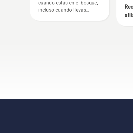
cuando estás en el bosque,
Rec
incluso cuando llevas
afi
guantes. Presiona el tapón y
afi
gíralo con la mano o usa un
destornillador si es
necesario.