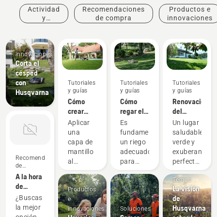
Actividad
Recomendaciones
Productos e
y
de compra
innovaciones
eventos
Productos
e
innovaciones
Corta el
césped
con
Tutoriales
Tutoriales
Tutoriales
y guías
y guías
y guías
Husqvarna
Cómo
Cómo
Renovación
crear
regar el
del
mantillo
césped
césped y
Aplicar
Es
Un lugar
con la
corrección
una
fundamental
saludable,
hierba y
de
capa de
un riego
verde y
las hojas
irregularidade
mantillo
adecuado
exuberante,
Recomendaciones
en la
al
para
perfecto
de
hierba
césped a
disfrutar
para
compra
A la hora
Temas
base de
de un
relajarse
de
La visión
Productos
hierba y
césped
tranquilamen
comprar
¿Buscas
de
e
hojas
verde y
o
un
la mejor
Husqvarna
innovaciones
Soluciones
puede
saludable.
realizar
tractor,