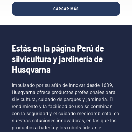
objetiva
la
y
CARGAR MÁS
experiencia?
repetida
No
de
tienes
indicadores
por qué
clave
preocuparte.
sobre
Aquí
espacios
Estás en la página Perú de
tienes
verdes
una guía
de las
silvicultura y jardinería de
paso a
zonas
paso
urbanas
Husqvarna
para
de
reparar
cientos
un
de
Impulsado por su afán de innovar desde 1689,
césped
ciudades
Husqvarna ofrece productos profesionales para
irregular.
en más
silvicultura, cuidado de parques y jardinería. El
de
rendimiento y la facilidad de uso se combinan
60 países
con la seguridad y el cuidado medioambiental en
por todo
el
nuestras soluciones innovadoras, en las que los
planeta.
productos a batería y los robots lideran el