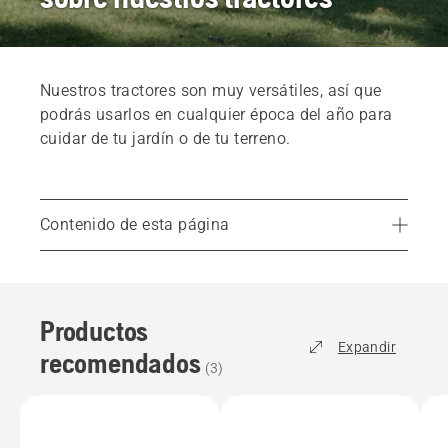
Nuestros tractores son muy versátiles, así que
podrás usarlos en cualquier época del año para
cuidar de tu jardín o de tu terreno.
Contenido de esta página
Productos recomendados
Encuentra el tractor adecuado
Productos
Servicios
Expandir
recomendados
Repuestos y accesorios
(
3
)
Encuentra tu distribuidor local