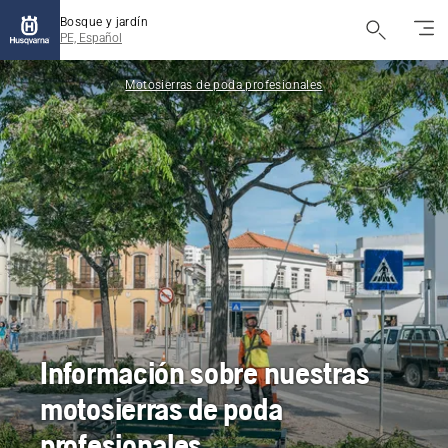
Bosque y jardín
PE, Español
Motosierras de poda profesionales
Información sobre nuestras
motosierras de poda
profesionales