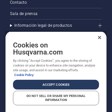
Contacto
Sala de prensa
Información legal de productos
Otros sitios de Husqvarna
Cookies on
Husqvarna.com
AlertLine/ Canal de Denúncias
By clicking “Accept Cookies”, you agree to the storing of
La visión de Husqvarna sobre la sostenibilidad
cookies on your device to enhance site navigation, analyze
site usage, and assist in our marketing efforts.
Cookie Policy
ACCEPT COOKIES
DO NOT SELL OR SHARE MY PERSONAL
INFORMATION