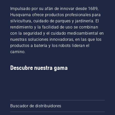
cientos
de
Impulsado por su afán de innovar desde 1689,
ciudades
Husqvarna ofrece productos profesionales para
en más
silvicultura, cuidado de parques y jardinería. El
de
rendimiento y la facilidad de uso se combinan
60 países
por todo
con la seguridad y el cuidado medioambiental en
el
nuestras soluciones innovadoras, en las que los
planeta.
productos a batería y los robots lideran el
camino.
Descubre nuestra gama
Buscador de distribuidores