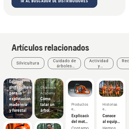
IR AL BUSCADOR DE DISTRIBUIDORES
Artículos relacionados
Cuidado de
Actividad
Re
Silvicultura
árboles
y
profesional
eventos
Soluciones
Equipos
profesionales
Chainsaw
para la
Academy
explotación
Cómo
maderera
talar un
Productos
Historias
e
e
y forestal
árbol
innovaciones
inspiración
Explicación
Conoce
del motor
al equipo
Husqvarna
H de
Contamos
Hemos