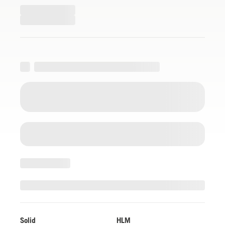
Solid
HLM