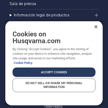
de que el
Sala de prensa
freno de
cadena
Información legal de productos
está
desactivado.
Acelera
Otros sitios de Husqvarna
el motor
Cookies on
de la
AlertLine/ Canal de Denúncias
Husqvarna.com
motosierra
a unos
By clicking “Accept Cookies”, you agree to the storing of
La visión de Husqvarna sobre la sostenibilidad
pocos
cookies on your device to enhance site navigation, analyze
centímetros
site usage, and assist in our marketing efforts.
del
Cookie Policy
tronco
de un
ACCEPT COOKIES
árbol. Si
el tronco
DO NOT SELL OR SHARE MY PERSONAL
se
INFORMATION
mancha
de
aceite,
© Husqvarna AB (publ). Todos los derechos
significa
reservados.