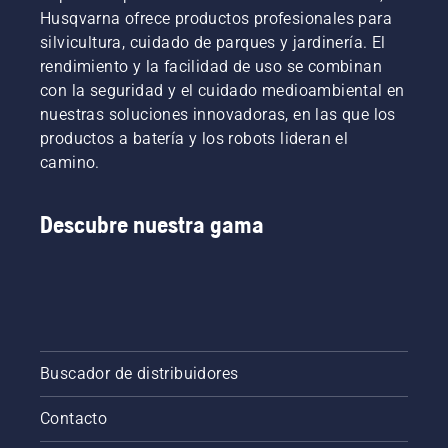
Husqvarna ofrece productos profesionales para
más
a
exigentes.
comprobar
silvicultura, cuidado de parques y jardinería. El
que el
rendimiento y la facilidad de uso se combinan
sistema
con la seguridad y el cuidado medioambiental en
de
nuestras soluciones innovadoras, en las que los
lubricación
productos a batería y los robots lideran el
de la
cadena
camino.
de tu
motosierra
funciona
Descubre nuestra gama
correctamente.
Comprueba
primero
el nivel
de
aceite.
Arranca
Buscador de distribuidores
la
motosierra
Contacto
y
asegúrate