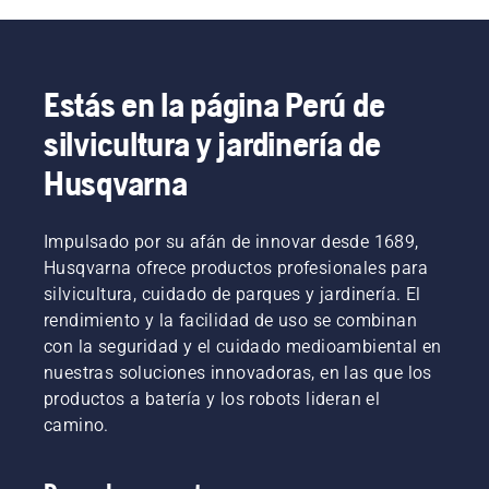
crear un
cambio.
conseguir
que
de este
entorno
El
que tu
debes
vídeo
de
tensado
rendimiento
tener en
corto
trabajo
de la
sea el
cuenta.
para
seguro,
cadena
Estás en la página Perú de
más alto
aprender
sino
debe
posible.
a
silvicultura y jardinería de
también
controlarse
comprobar
para
cada vez
que el
Husqvarna
aumentar
que se
sistema
la
reposte
de
eficiencia
combustible.
lubricación
Impulsado por su afán de innovar desde 1689,
en el
NOTA:
de la
trabajo.
Husqvarna ofrece productos profesionales para
Las
cadena
cadenas
silvicultura, cuidado de parques y jardinería. El
de tu
nuevas
rendimiento y la facilidad de uso se combinan
motosierra
requieren
funciona
con la seguridad y el cuidado medioambiental en
un
correctamente.
nuestras soluciones innovadoras, en las que los
periodo
Comprueba
productos a batería y los robots lideran el
de
primero
rodaje
camino.
el nivel
durante
de
el que
aceite.
debe