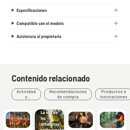
Especificaciones
Compatible con el modelo
Asistencia al propietario
Historias
Contenido relacionado
e
inspiración
Charlas
Actividad
Recomendaciones
Productos e
Husqvarna
y
de compra
innovaciones
sobre
eventos
árboles:
La voz de
los
arboristas
profesionales