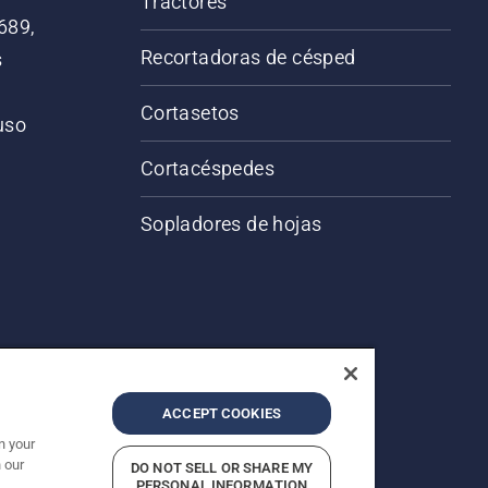
Tractores
689,
Recortadoras de césped
s
Cortasetos
 uso
o
Cortacéspedes
Sopladores de hojas
ACCEPT COOKIES
n your
 our
DO NOT SELL OR SHARE MY
servados.
PERSONAL INFORMATION