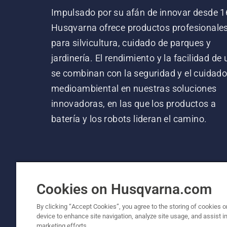
Impulsado por su afán de innovar desde 1
Husqvarna ofrece productos profesionale
para silvicultura, cuidado de parques y
jardinería. El rendimiento y la facilidad de
se combinan con la seguridad y el cuidad
medioambiental en nuestras soluciones
innovadoras, en las que los productos a
batería y los robots lideran el camino.
Cookies on Husqvarna.com
By clicking “Accept Cookies”, you agree to the storing of cookies o
device to enhance site navigation, analyze site usage, and assist in
© Husqvarna AB (publ). Todos los derechos re
marketing efforts.