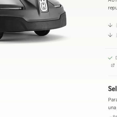
rep
Sel
Para
una 
Re