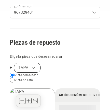
Referencia:
Piezas de repuesto
Elige la pieza que deseas reparar
TAPA
Choose
Vista combinada
Vista de lista
your
preferred
view
ARTÍCULO
NÚMERO DE REFERENC
type
for