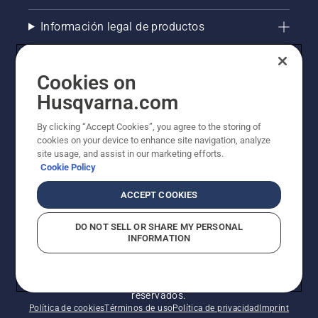
Información legal de productos
Otros sitios de Husqvarna
Cookies on
AlertLine/ Canal de Denúncias
Husqvarna.com
By clicking “Accept Cookies”, you agree to the storing of
La visión de Husqvarna sobre la sostenibilidad
cookies on your device to enhance site navigation, analyze
site usage, and assist in our marketing efforts.
Cookie Policy
ACCEPT COOKIES
DO NOT SELL OR SHARE MY PERSONAL
INFORMATION
© Husqvarna AB (publ). Todos los derechos
reservados.
Política de cookies
Términos de uso
Política de privacidad
Imprint