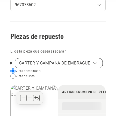
Piezas de repuesto
Elige la pieza que deseas reparar
CARTER Y CAMPANA DE EMBRAGUE
Choose
Vista combinada
Vista de lista
your
preferred
view
ARTÍCULO
NÚMERO DE REFERENC
type
for
the
spare