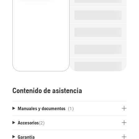
the
spare
parts
Contenido de asistencia
Manuales y documentos
(1)
Accesorios
(
2
)
Garantía