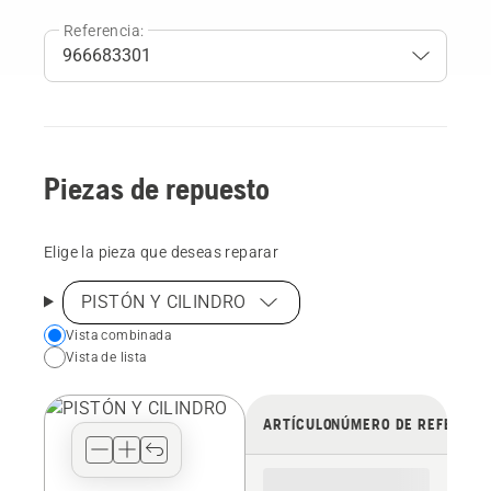
Referencia:
Piezas de repuesto
Elige la pieza que deseas reparar
PISTÓN Y CILINDRO
Choose
Vista combinada
Vista de lista
your
preferred
view
ARTÍCULO
NÚMERO DE REFERENC
type
for