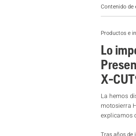
Contenido de 
Más informa
Mira lo que 
Productos e i
Lo imp
Presen
X-CUT
La hemos dis
motosierra H
explicamos 
Tras años de i