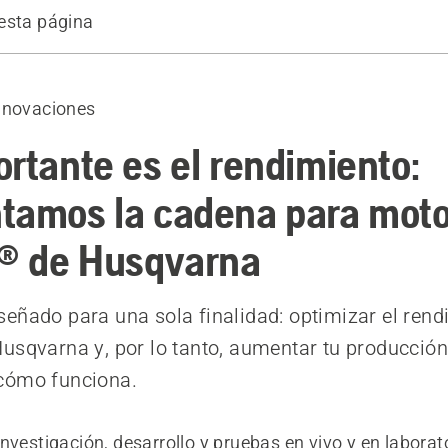
esta página
ción sobre la cadena X-CUT®
dicen los profesionales
nnovaciones
ortante es el rendimiento:
tamos la cadena para moto
® de Husqvarna
eñado para una sola finalidad: optimizar el rend
usqvarna y, por lo tanto, aumentar tu producción
cómo funciona.
nvestigación, desarrollo y pruebas en vivo y en laborat