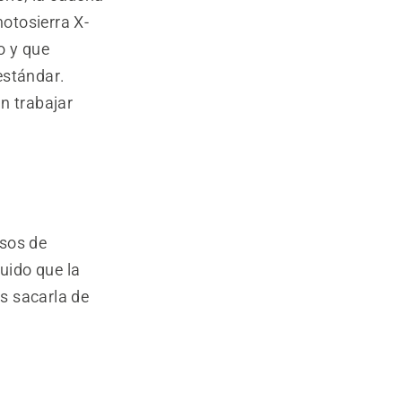
otosierra X-
o y que
estándar.
n trabajar
esos de
uido que la
s sacarla de