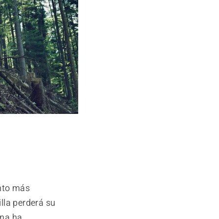
anto más
illa perderá su
rna ha