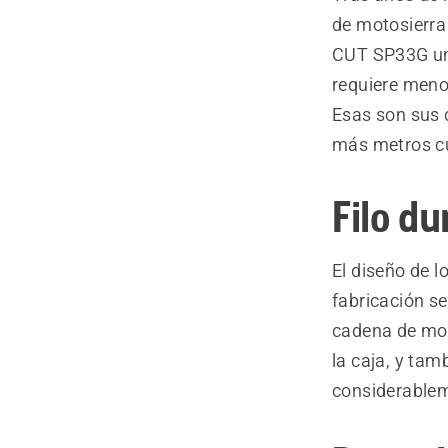
de motosierra
CUT SP33G una
requiere meno
Esas son sus c
más metros cú
Filo du
El diseño de l
fabricación s
cadena de mot
la caja, y ta
considerable