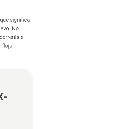
que significa
uevo. No
correrás el
floja.
X-