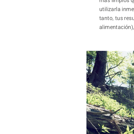
más limpios q
utilizarla inm
tanto, tus re
alimentación),