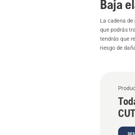
Baja e
La cadena de 
que podrás tr
tendrás que re
riesgo de daña
Produc
Toda
CU
DE