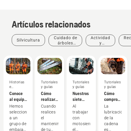
Artículos relacionados
Cuidado de
Actividad
Re
Silvicultura
árboles
y
profesional
eventos
Historias
Tutoriales
Tutoriales
Tutoriales
e
y guías
y guías
y guías
inspiración
Conoce
Cómo
Nuestros
Cómo
al equipo
realizar
siete
comprobar
H de
el
mejores
que la
Hemos
Cuando
Al
La
Husqvarna:
mantenimiento
consejos
lubricación
seleccionado
realices
trabajar
lubricación
los
de la
para
de la
a un
el
con
de la
usuarios
espada
desramar
cadena
grupo de
mantenimiento
motosierras,
cadena
más
de la
árboles
funciona
embajadores
de tu
el
es