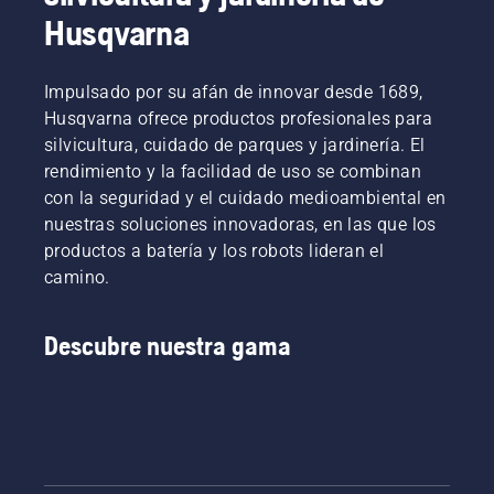
El
recomendamos
Husqvarna
Comprueba
tensado
llevar tu
primero
de la
robot
el nivel
cadena
cortacésped
de
Impulsado por su afán de innovar desde 1689,
debe
a tu
aceite.
Husqvarna ofrece productos profesionales para
controlarse
distribuidor
Arranca
silvicultura, cuidado de parques y jardinería. El
cada vez
para que
la
rendimiento y la facilidad de uso se combinan
que se
le realice
motosierra
reposte
una
con la seguridad y el cuidado medioambiental en
y
combustible.
limpieza
asegúrate
nuestras soluciones innovadoras, en las que los
NOTA:
a fondo
de que el
productos a batería y los robots lideran el
Las
y
freno de
camino.
cadenas
profesional
cadena
nuevas
después
está
requieren
de cada
desactivado.
Descubre nuestra gama
un
temporada.​
Acelera
periodo
el motor
de
de la
rodaje
motosierra
durante
a unos
el que
pocos
debe
centímetros