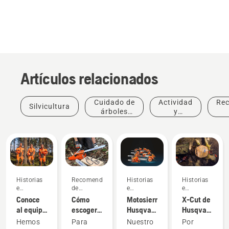
Artículos relacionados
Cuidado de
Actividad
Re
Silvicultura
árboles
y
profesional
eventos
Historias
Recomendaciones
Historias
Historias
e
de
e
e
inspiración
compra
inspiración
inspiración
Conoce
Cómo
Motosierras
X-Cut de
al equipo
escoger
Husqvarna,
Husqvarna:
H de
la
respaldadas
el mejor
Hemos
Para
Nuestro
Por