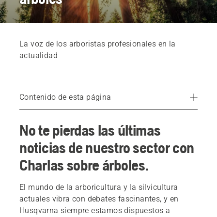
La voz de los arboristas profesionales en la
actualidad
Contenido de esta página
Eficiencia en los trabajos de arboricultura
No te pierdas las últimas
Arboricultura urbana sostenible
noticias de nuestro sector con
Fomentando una nueva actitud
Charlas sobre árboles.
El mundo de la arboricultura y la silvicultura
actuales vibra con debates fascinantes, y en
Husqvarna siempre estamos dispuestos a