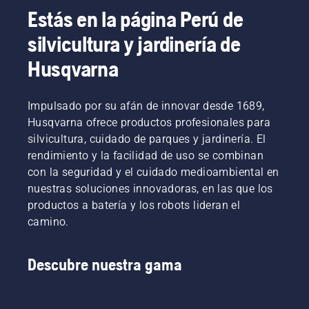
también
instrucciones
Estás en la página Perú de
para
de este
aumentar
vídeo
silvicultura y jardinería de
la
corto
eficiencia
para
Husqvarna
en el
aprender
trabajo.
a
comprobar
Impulsado por su afán de innovar desde 1689,
que el
Husqvarna ofrece productos profesionales para
sistema
silvicultura, cuidado de parques y jardinería. El
de
rendimiento y la facilidad de uso se combinan
lubricación
con la seguridad y el cuidado medioambiental en
de la
cadena
nuestras soluciones innovadoras, en las que los
de tu
productos a batería y los robots lideran el
motosierra
camino.
funciona
correctamente.
Comprueba
Descubre nuestra gama
primero
el nivel
de