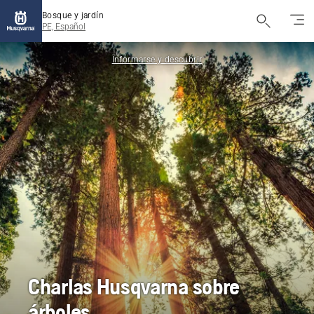
Bosque y jardín
PE, Español
Informarse y descubrir
Charlas Husqvarna sobre
árboles