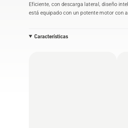
Eficiente, con descarga lateral, diseño in
está equipado con un potente motor con a
transmisión hidrostática accionada por pe
y el sistema BioClip® están disponibles c
Características