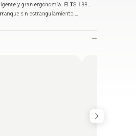
teligente y gran ergonomía. El TS 138L
rranque sin estrangulamiento,
dal y volante ergonómico. El recogedor
omo accesorio.