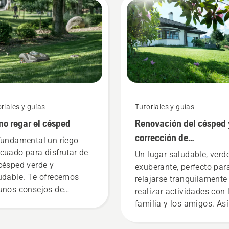
riales y guías
Tutoriales y guías
o regar el césped
Renovación del césped 
corrección de
fundamental un riego
irregularidades en la
cuado para disfrutar de
Un lugar saludable, verd
césped verde y
hierba
exuberante, perfecto par
udable. Te ofrecemos
relajarse tranquilamente
unos consejos de
realizar actividades con 
qvarna para mantener el
familia y los amigos. Así
ped perfectamente
quieres que sea tu jardín
ratado.
¿verdad? Pero, ¿qué pas