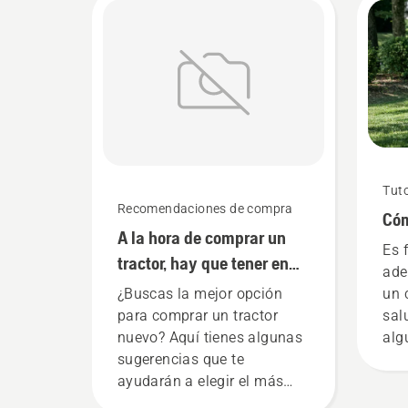
Tuto
Recomendaciones de compra
Cóm
A la hora de comprar un
Es 
tractor, hay que tener en
ade
cuenta estas tres cosas
¿Buscas la mejor opción
un 
para comprar un tractor
sal
nuevo? Aquí tienes algunas
alg
sugerencias que te
Hus
ayudarán a elegir el más
cés
adecuado.
hid