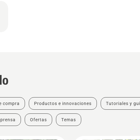
do
e compra
Productos e innovaciones
Tutoriales y gu
 prensa
Ofertas
Temas