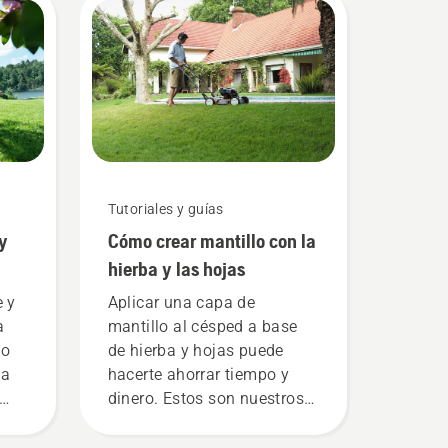
Tutoriales y guías
y
Cómo crear mantillo con la
hierba y las hojas
e y
Aplicar una capa de
a
mantillo al césped a base
 o
de hierba y hojas puede
la
hacerte ahorrar tiempo y
dinero. Estos son nuestros
,
mejores consejos para
a
aplicar mantillo al césped