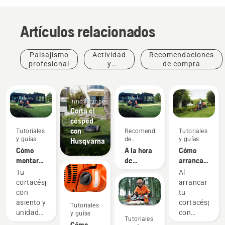
Artículos relacionados
Paisajismo
Actividad
Recomendaciones
profesional
y
de compra
eventos
Productos
e
innovaciones
Corta el
césped
con
Tutoriales
Recomendaciones
Tutoriales
y guías
de
y guías
Husqvarna
compra
Cómo
A la hora
Cómo
montar
de
arrancar
un
comprar
tu
Tu
Al
equipo
un
cortacésped
cortacésped
arrancar
de corte
cortacésped
con
con
tu
en tu
con
asiento y
asiento y
cortacésped
Tutoriales
cortacésped
asiento,
unidad
unidad
con
y guías
Tutoriales
con
hay que
de corte
de corte
asiento y
Cómo