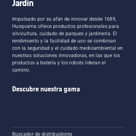
Jardín
cansancio
segura y
romperse
para que
eficaz
y
puedas
con tu
provocar
Impulsado por su afán de innovar desde 1689,
trabajar
desbrozadora
heridas.
Husqvarna ofrece productos profesionales para
más
Husqvarna.
tiempo
silvicultura, cuidado de parques y jardinería. El
sin
rendimiento y la facilidad de uso se combinan
descansos.
con la seguridad y el cuidado medioambiental en
nuestras soluciones innovadoras, en las que los
productos a batería y los robots lideran el
camino.
Descubre nuestra gama
Buscador de distribuidores