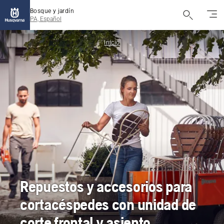
Bosque y jardín
PA, Español
Inicio
Repuestos y accesorios para
cortacéspedes con unidad de
corte frontal y asiento