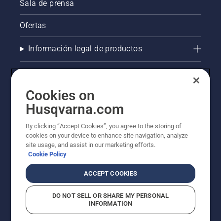
Sala de prensa
Ofertas
Información legal de productos
Otros sitios de Husqvarna
Cookies on
AlertLine/Canal de Denúncias
Husqvarna.com
La visión de Husqvarna sobre la sostenibilidad
By clicking “Accept Cookies”, you agree to the storing of
cookies on your device to enhance site navigation, analyze
site usage, and assist in our marketing efforts.
Cookie Policy
ACCEPT COOKIES
DO NOT SELL OR SHARE MY PERSONAL
INFORMATION