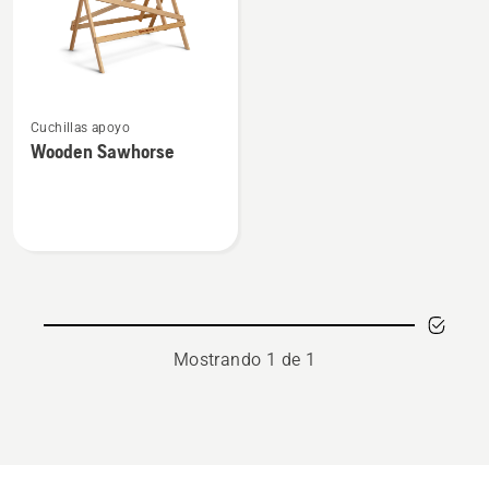
Ver
Cuchillas apoyo
más
Wooden Sawhorse
detalles
sobre
Wooden
Sawhorse
Mostrando 1 de 1