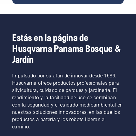
deberías
motosierra
una
ayudarán
una guía
tener en
adecuada.
desbrozadora.
a elegir
paso a
cuenta
Aquí te
el
paso
antes de
indicamos
tamaño
para
adquirir
algunos
y el tipo
reparar
una
aspectos
de
un
Estás en la página de
nueva
que
motosierra
césped
motoazada.
debes
adecuado.
irregular.
Husqvarna Panama Bosque &
tener en
cuenta.
Jardín
Impulsado por su afán de innovar desde 1689,
Husqvarna ofrece productos profesionales para
silvicultura, cuidado de parques y jardinería. El
rendimiento y la facilidad de uso se combinan
con la seguridad y el cuidado medioambiental en
nuestras soluciones innovadoras, en las que los
productos a batería y los robots lideran el
camino.