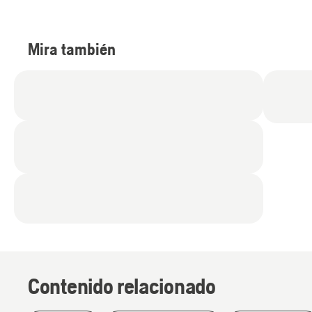
Mira también
Historias
Contenido relacionado
e
inspiración