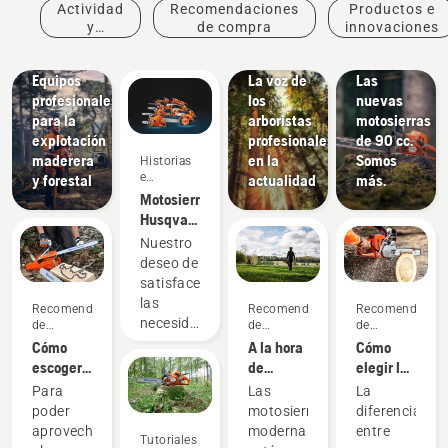
Charlas
Actividad
Recomendaciones
Productos e
Husqvarna
Productos
y
de compra
innovaciones
sobre
e
eventos
árboles:
Soluciones
innovaciones
Equipos
La voz de
Las
profesionales
los
nuevas
para la
arboristas
motosierras
explotación
profesionales
de 90 cc.
maderera
en la
Somos
Historias
e
y forestal
actualidad
más.
inspiración
Motosierras
Husqvarna,
respaldadas
Nuestro
por
deseo de
nuestros
satisfacer
usuarios
las
Recomendaciones
Recomendaciones
Recomendacion
desde
necesidades
de
de
de
1959
compra
compra
compra
reales de
Cómo
A la hora
Cómo
los
escoger
de
elegir la
profesionales
la
comprar
mejor
Para
Las
La
de la
espada
una
motosierra
poder
motosierras
diferencia
silvicultura
correcta
motosierra,
para tus
aprovechar
modernas
entre
Tutoriales
nos ha
para tu
hay que
necesidades