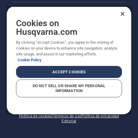
La visión de Husqvarna sobre la sostenibilidad
Cookies on
Información legal de productos
Husqvarna.com
Otros sitios de Husqvarna
By clicking “Accept Cookies”, you agree to the storing of
cookies on your device to enhance site navigation, analyze
site usage, and assist in our marketing efforts.
Cookie Policy
ACCEPT COOKIES
DO NOT SELL OR SHARE MY PERSONAL
INFORMATION
© Husqvarna AB (publ). Todos los derechos
reservados.
Política de cookies
Términos de uso
Política de privacidad
Editorial