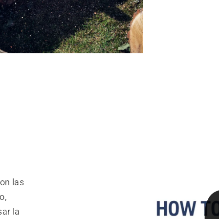
on las
o,
sar la