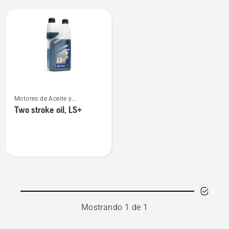
All
products
Ver
Motores de Aceite y
más
combustible para motores de
Two stroke oil, LS+
detalles
2 tiempos
sobre
Two
stroke
oil,
LS+
Mostrando 1 de 1