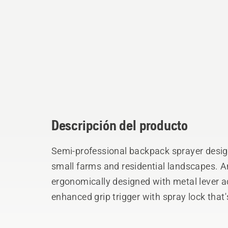
Descripción del producto
Semi-professional backpack sprayer desig
small farms and residential landscapes. A
ergonomically designed with metal lever ac
enhanced grip trigger with spray lock that
steel lance includes an adjustable plastic 
800ML per minute at 3 bar. Comfortable 