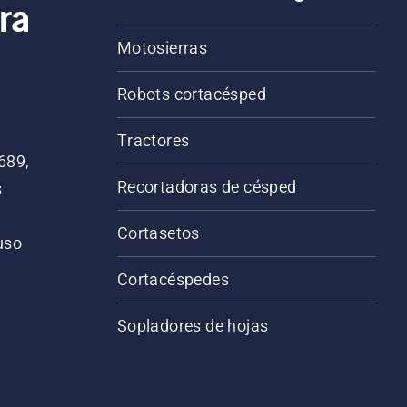
ra
Motosierras
Robots cortacésped
Tractores
689,
Recortadoras de césped
s
Cortasetos
 uso
o
Cortacéspedes
Sopladores de hojas