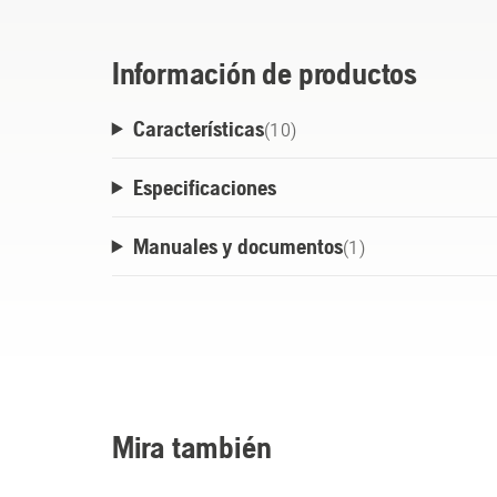
buckle makes for an easier days work.
Información de productos
Características
(
10
)
Especificaciones
Manuales y documentos
(
1
)
Mira también