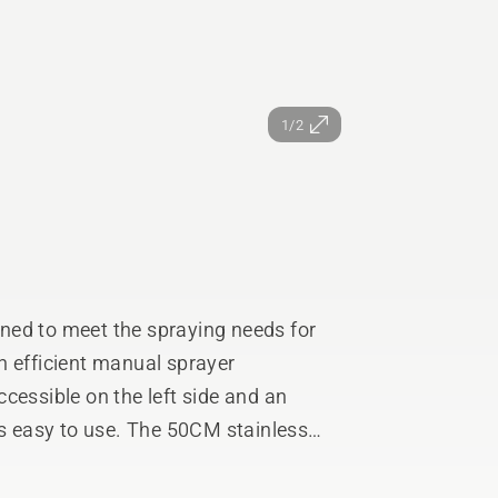
1/2
ned to meet the spraying needs for
n efficient manual sprayer
cessible on the left side and an
's easy to use. The 50CM stainless
nozzle with a spraying capacity of
cushioned backpack straps and chest